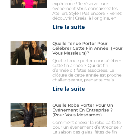
expérience ! Je réserve mon
événement Vous connaissez les
Ateliers Style ! Pas encore ? Venez
découvrir ! Créés, à l’origine, en
Lire la suite
Quelle Tenue Porter Pour
Célébrer Cette Fin Année (pour
Vous Messieurs)?
Quelle tenue porter pour célébrer
cette fin année ? Qui dit fin
d’année dit fêtes associées. La
clôture de cette année est proche,
challengeante, prenante mais
Lire la suite
Quelle Robe Porter Pour Un
Événement En Entreprise ?
(Pour Vous Mesdames)
Comment choisir la robe parfaite
pour un événement d’entreprise ?
La saison des galas, fêtes de fin