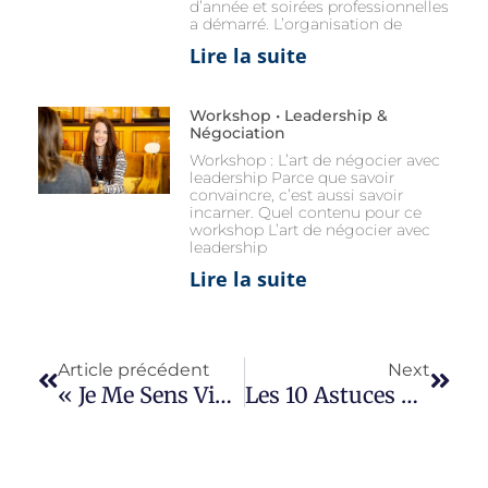
d’année et soirées professionnelles
a démarré. L’organisation de
Lire la suite
Workshop • Leadership &
Négociation
Workshop : L’art de négocier avec
leadership Parce que savoir
convaincre, c’est aussi savoir
incarner. Quel contenu pour ce
workshop L’art de négocier avec
leadership
Lire la suite
Article précédent
Next
« Je Me Sens Vivante ! »
Les 10 Astuces De La Prise De Parole En Public D’un Leader Authentique